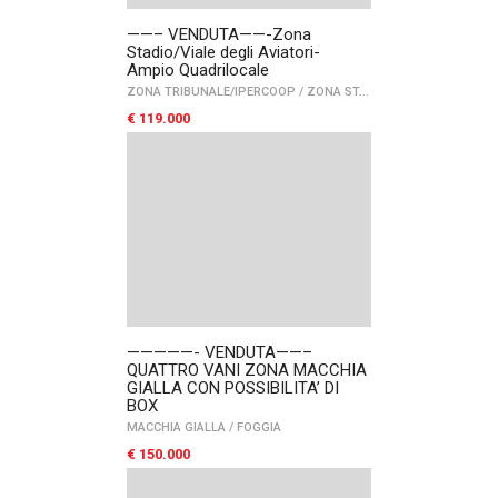
——– VENDUTA——-Zona
Stadio/Viale degli Aviatori-
Ampio Quadrilocale
ZONA TRIBUNALE/IPERCOOP
/
ZONA STADIO
/
FOGGIA
€ 119.000
—————- VENDUTA——–
QUATTRO VANI ZONA MACCHIA
GIALLA CON POSSIBILITA’ DI
BOX
MACCHIA GIALLA
/
FOGGIA
€ 150.000