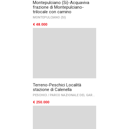
Montepulciano (Si)-Acquaviva
frazione di Montepulciano-
trilocale con camino
MONTEPULCIANO (SI)
€ 48.000
Terreno-Peschici Località
stazione di Calenella
PESCHICI
/
PARCO NAZIONALE DEL GARGANO
/
GARGANO
€ 250.000