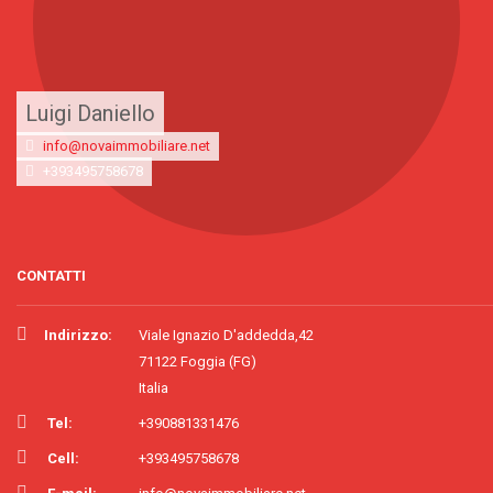
Luigi Daniello
info@novaimmobiliare.net
+393495758678
CONTATTI
Indirizzo:
Viale Ignazio D'addedda,42
71122 Foggia (FG)
Italia
Tel:
+390881331476
Cell:
+393495758678