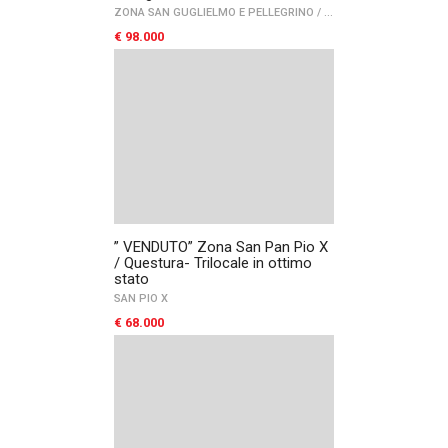
ZONA SAN GUGLIELMO E PELLEGRINO
/
PARCO SAN FELICE
/
FO
€ 98.000
” VENDUTO” Zona San Pan Pio X
/ Questura- Trilocale in ottimo
stato
SAN PIO X
€ 68.000