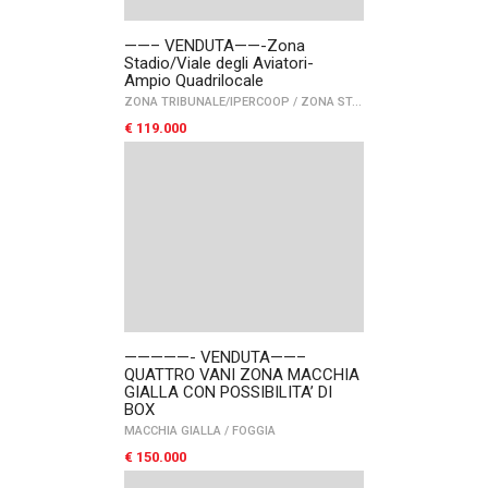
——– VENDUTA——-Zona
Stadio/Viale degli Aviatori-
Ampio Quadrilocale
ZONA TRIBUNALE/IPERCOOP
/
ZONA STADIO
/
FOGGIA
€ 119.000
—————- VENDUTA——–
QUATTRO VANI ZONA MACCHIA
GIALLA CON POSSIBILITA’ DI
BOX
MACCHIA GIALLA
/
FOGGIA
€ 150.000