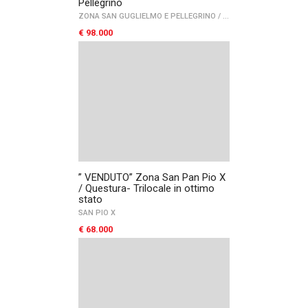
Pellegrino
ZONA SAN GUGLIELMO E PELLEGRINO
/
PARCO SAN FELICE
/
FO
€ 98.000
” VENDUTO” Zona San Pan Pio X
/ Questura- Trilocale in ottimo
stato
SAN PIO X
€ 68.000