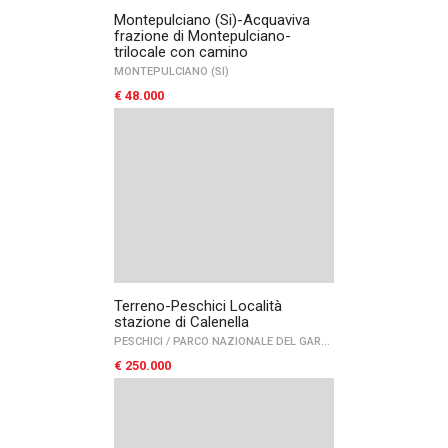
Montepulciano (Si)-Acquaviva
frazione di Montepulciano-
trilocale con camino
MONTEPULCIANO (SI)
€ 48.000
Terreno-Peschici Località
stazione di Calenella
PESCHICI
/
PARCO NAZIONALE DEL GARGANO
/
GARGANO
€ 250.000