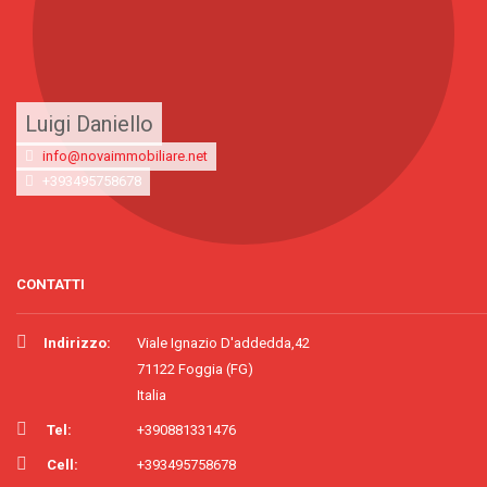
Luigi Daniello
info@novaimmobiliare.net
+393495758678
CONTATTI
Indirizzo:
Viale Ignazio D'addedda,42
71122 Foggia (FG)
Italia
Tel:
+390881331476
Cell:
+393495758678