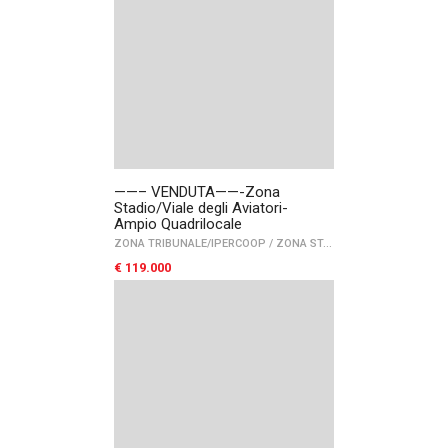
——– VENDUTA——-Zona
Stadio/Viale degli Aviatori-
Ampio Quadrilocale
ZONA TRIBUNALE/IPERCOOP
/
ZONA STADIO
/
FOGGIA
€ 119.000