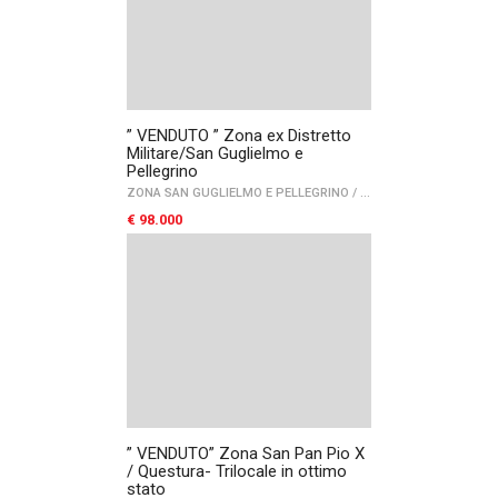
” VENDUTO ” Zona ex Distretto
Militare/San Guglielmo e
Pellegrino
ZONA SAN GUGLIELMO E PELLEGRINO
/
PARCO SAN FELICE
/
FO
€ 98.000
” VENDUTO” Zona San Pan Pio X
/ Questura- Trilocale in ottimo
stato