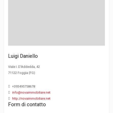
Luigi Daniello
Viale I. D’Addedda, 42
71122 Foggia (FG)
+393495758678
info@novaimmobiliare.net
http://novaimmobiliare.net
Form di contatto