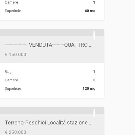
Camere
1
Superficie
60 mq
—————- VENDUTA——–QUATTRO VANI ZONA MACCHIA GIALLA CON POSSIBILITA’ DI BOX
€ 150.000
Bagni
1
Camere
3
Superficie
120 mq
Terreno-Peschici Località stazione di Calenella
€ 250.000