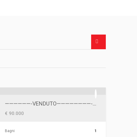
——————-VENDUTO————————-ZONA OSPEDALI RIUNITI/VIA NAPOLI
€ 90.000
Bagni
1