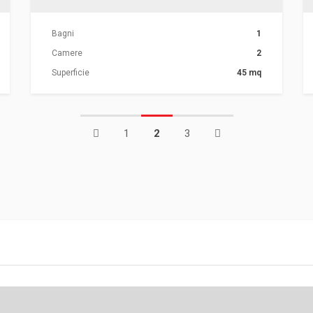
Bagni
1
Camere
2
Superficie
45 mq
1
2
3