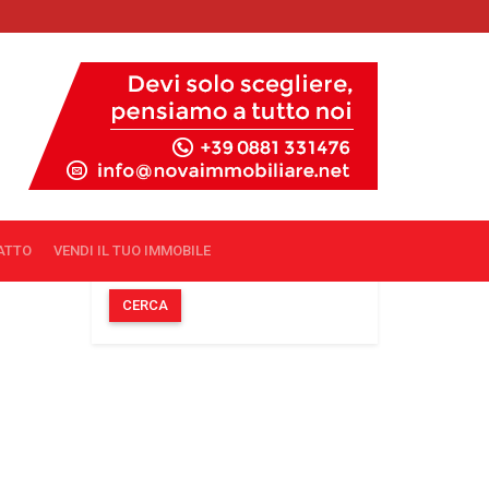
LUOGO
TIPO DI PROPRIETÀ
PREZZO DA
PREZZO A
TATTO
VENDI IL TUO IMMOBILE
CERCA