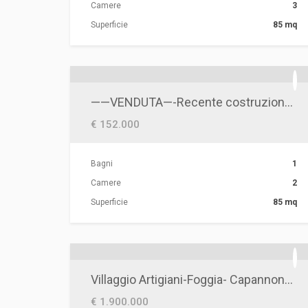
Camere
3
Superficie
85 mq
——VENDUTA—-Recente costruzione-Rione Martucci
€ 152.000
Bagni
1
Camere
2
Superficie
85 mq
Villaggio Artigiani-Foggia- Capannone industriale e commerciale ampia metratura
€ 1.900.000