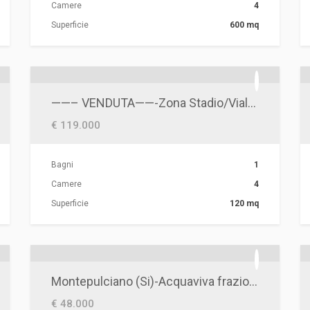
Camere
4
Superficie
600 mq
Zona Villa Comunale
——– VENDUTA——-Zona Stadio/Viale degli Aviatori- Ampio Quadrilocale
€ 119.000
Bagni
1
Camere
4
Superficie
120 mq
Montepulciano (Si)-Acquaviva frazione di Montepulciano-trilocale con camino
€ 48.000