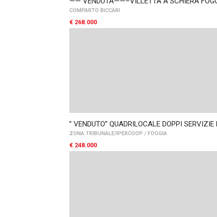
—— VENDUTA——–VILLETTA A SCHIERA FOG
COMPARTO BICCARI
€ 268.000
” VENDUTO” QUADRILOCALE DOPPI SERVIZIE
ZONA TRIBUNALE/IPERCOOP
/
FOGGIA
€ 248.000